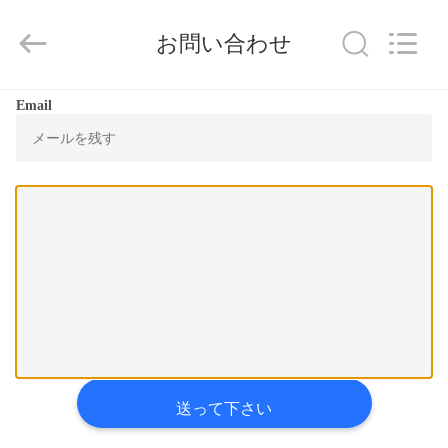
supplier.
Copyright
©
お問い合わせ
2020
-
2025
Xinxiang
AAREAL
家
Email
Machine
Co.,Ltd.
All
へ
Rights
Reserved.
製
品
わ
た
し
送って下さい