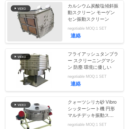
カルシウム炭酸塩傾斜振
動スクリーン モーゲン
23
引
セン振動スクリーン
ターボスクリーン
金
negotiable MOQ:1 SET
連絡
空気分別機
を
求
フライアッシュタンブラ
ー スクリーニングマシ
め
ン 防塵 環境に優しい
て
41
negotiable MOQ:1 SET
連絡
テストシートシェ
く
だ
イカー
クォーツシリカ砂 Vibro
さ
シッターシート機 円形
マルチデッキ振動スクリ
い
ーン
negotiable MOQ:1 SET