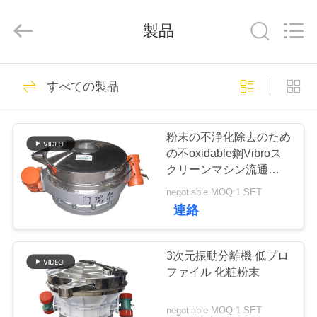
supplier.
Copyright
©
製品
2020
-
2026
Xinxiang
AAREAL
家
145
Machine
Co.,Ltd.
すべての製品
All
ビブロスクリーン
へ
Rights
Reserved.
マシン
粉末の不浄化除去のため
製
の不oxidable鋼Vibroス
クリーンマシン流通スル
品
ーセパレーター
negotiable MOQ:1 SET
連絡
102
わ
旋回スクリーンの
た
3次元振動分離機 低プロ
ファイル 化粧粉末
ふるい
し
negotiable MOQ:1 SET