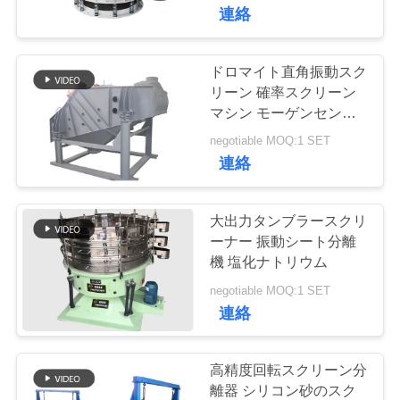
た
連絡
ち
に
ドロマイト直角振動スク
30
リーン 確率スクリーン
つ
マシン モーゲンセンシ
高周波スクリーン
ート
い
negotiable MOQ:1 SET
連絡
て
大出力タンブラースクリ
工
ーナー 振動シート分離
機 塩化ナトリウム
62
場
negotiable MOQ:1 SET
機械を選別するタ
ツ
連絡
ンブラー
ア
高精度回転スクリーン分
ー
離器 シリコン砂のスク