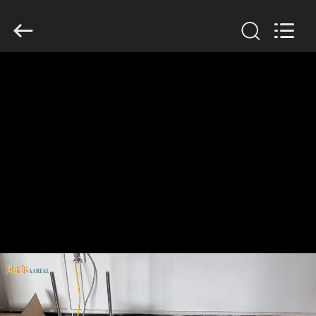
supplier.
Copyright
©
2020
-
2026
Xinxiang
AAREAL
家
Machine
Co.,Ltd.
All
へ
Rights
Reserved.
製
品
わ
た
し