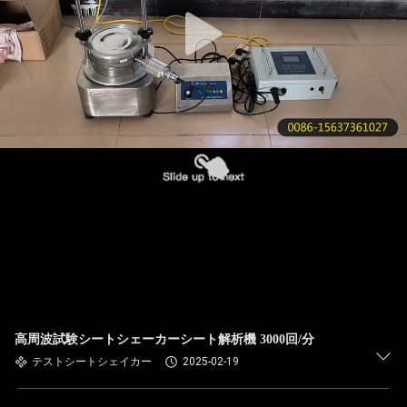
た
ち
に
つ
い
て
工
場
ツ
高周波試験シートシェーカーシート解析機 3000回/分
ア
テストシートシェイカー
2025-02-19
ー