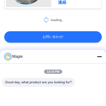
連絡
48
SITEMAP
loading...
固体液体の分離器
PRIVACY
POLICY
お問い合わせ!
人気カテゴリ
すべて
Magie
22
ロータリートロン
ビブロスクリーンマ
旋回スクリーンのふ
12:43 PM
シン
るい
メルスクリーン
Good day, what product are you looking for?
機械を選別するタン
高周波スクリーン
ブラー