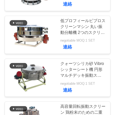
た
連絡
ち
に
低プロフィールビブロス
30
クリーンマシン 丸い振
つ
動分離機 2つのスクリー
高周波スクリーン
ン層
い
negotiable MOQ:1 SET
連絡
て
クォーツシリカ砂 Vibro
工
シッターシート機 円形
マルチデッキ振動スクリ
62
場
ーン
negotiable MOQ:1 SET
機械を選別するタ
ツ
連絡
ンブラー
ア
高容量回転振動スクリー
ー
ン 鶏粉末のための二重