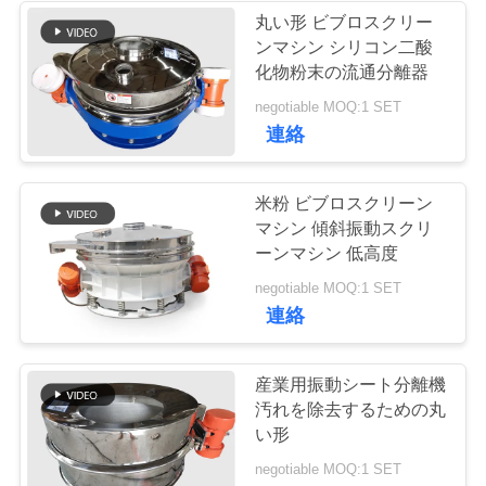
丸い形 ビブロスクリー
ンマシン シリコン二酸
23
引
化物粉末の流通分離器
ターボスクリーン
金
negotiable MOQ:1 SET
連絡
空気分別機
を
求
米粉 ビブロスクリーン
マシン 傾斜振動スクリ
め
ーンマシン 低高度
て
41
negotiable MOQ:1 SET
連絡
テストシートシェ
く
だ
イカー
産業用振動シート分離機
さ
汚れを除去するための丸
い形
い
negotiable MOQ:1 SET