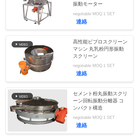
振動モーター
品
negotiable MOQ:1 SET
16
連絡
質
振動式輸送機
管
高性能ビブロスクリーン
マシン 丸乳粉円形振動
理
スクリーン
negotiable MOQ:1 SET
連
連絡
絡
91
セメント粉丸振動スクリ
く
ーン回転振動分離器 コ
直角振動スクリーン
ンパクト構造
だ
negotiable MOQ:1 SET
さ
連絡
い