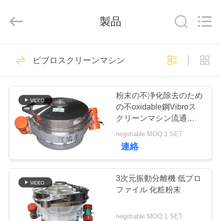
supplier.
Copyright
©
製品
2020
-
2026
Xinxiang
AAREAL
家
145
Machine
Co.,Ltd.
ビブロスクリーンマシン
All
ビブロスクリーン
へ
Rights
Reserved.
マシン
粉末の不浄化除去のため
製
の不oxidable鋼Vibroス
クリーンマシン流通スル
品
ーセパレーター
negotiable MOQ:1 SET
連絡
102
わ
旋回スクリーンの
た
3次元振動分離機 低プロ
ファイル 化粧粉末
ふるい
し
negotiable MOQ:1 SET