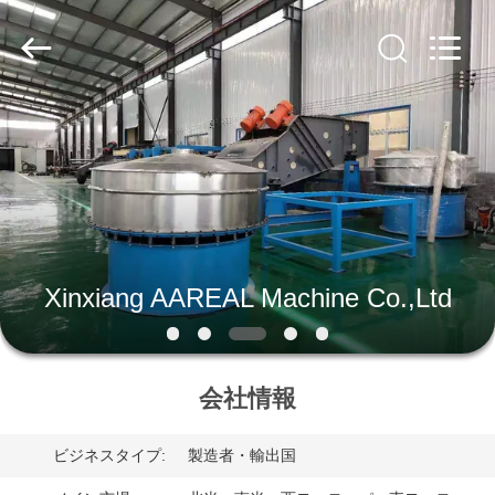
supplier.
Copyright
©
2020
-
2026
Xinxiang
AAREAL
家
Machine
Co.,Ltd.
All
へ
Rights
Reserved.
製
品
Xinxiang AAREAL Machine Co.,Ltd
わ
会社情報
た
し
ビジネスタイプ:
製造者・輸出国