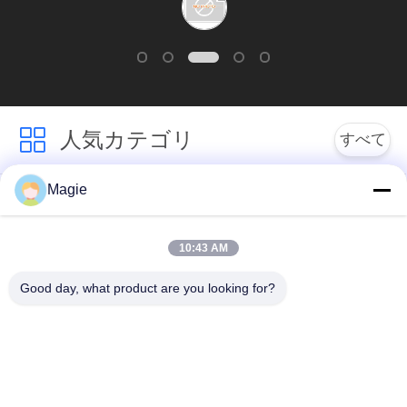
大きいです.AD-
引
1030-3Pモデルは私
金
たちの需要を満たす
を
人気カテゴリ
すべて
ことができます.
求
Magie
め
ビブロスクリーンマ
旋回スクリーンのふ
シン
るい
て
10:43 AM
く
機械を選別するタン
高周波スクリーン
Good day, what product are you looking for?
ブラー
だ
さ
振動式輸送機
直角振動スクリーン
い
ターボスクリーン空
テストシートシェイ