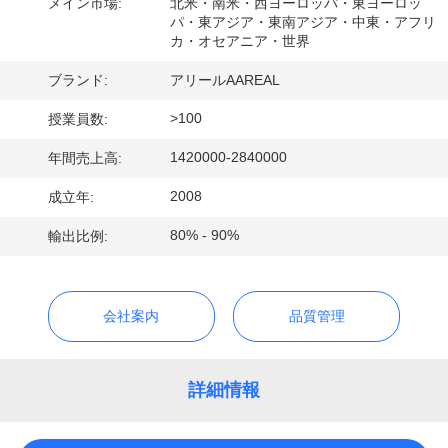
た
メイン市場:
北米・南米・西ヨーロッパ・東ヨーロッ
パ・東アジア・東南アジア・中東・アフリ
ち
カ・オセアニア・世界
に
ブランド:
アリールAAREAL
つ
>100
授業員数:
い
1420000-2840000
年間売上高:
て
2008
成立年:
80% - 90%
輸出比例:
工
場
会社案内
品質管理
ツ
ア
詳細情報
ー