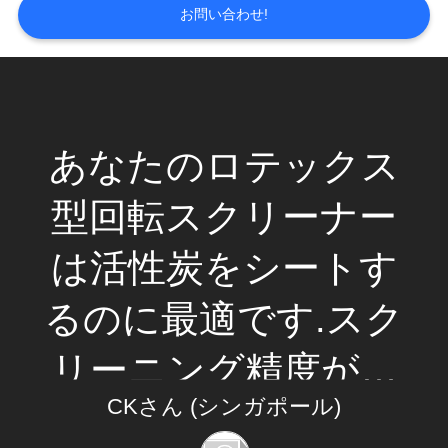
お問い合わせ!
品
質
管
あなたのロテックス
理
型回転スクリーナー
連
は活性炭をシートす
絡
るのに最適です.スク
く
だ
リーニング精度が高
さ
CKさん (シンガポール)
いだけでなく,出力は
い