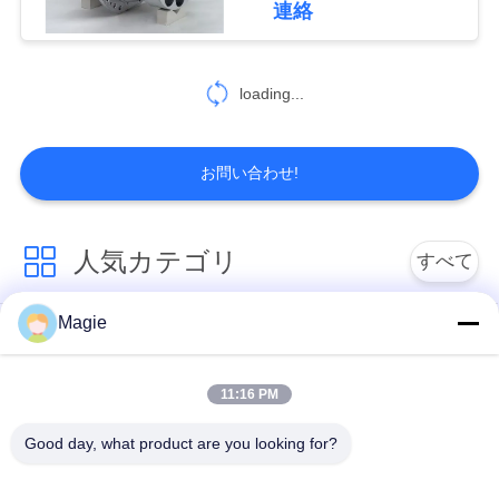
連絡
48
地
図
loading...
固体液体の分離器
PRIVACY
お問い合わせ!
POLICY
人気カテゴリ
すべて
22
ロータリートロン
Magie
ビブロスクリーンマ
旋回スクリーンのふ
シン
るい
メルスクリーン
11:16 PM
機械を選別するタン
高周波スクリーン
Good day, what product are you looking for?
ブラー