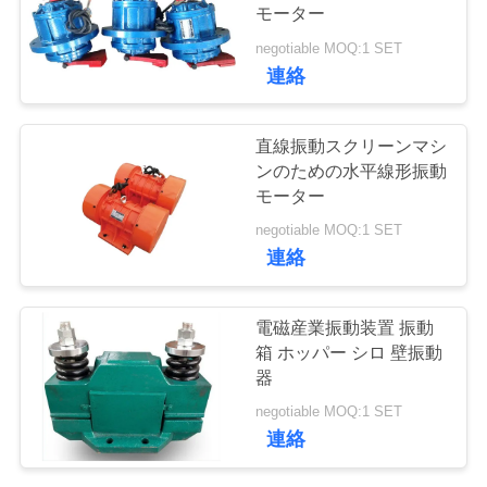
モーター
品
negotiable MOQ:1 SET
16
連絡
質
振動式輸送機
管
直線振動スクリーンマシ
ンのための水平線形振動
理
モーター
negotiable MOQ:1 SET
連
連絡
絡
91
電磁産業振動装置 振動
く
箱 ホッパー シロ 壁振動
直角振動スクリーン
器
だ
negotiable MOQ:1 SET
さ
連絡
い