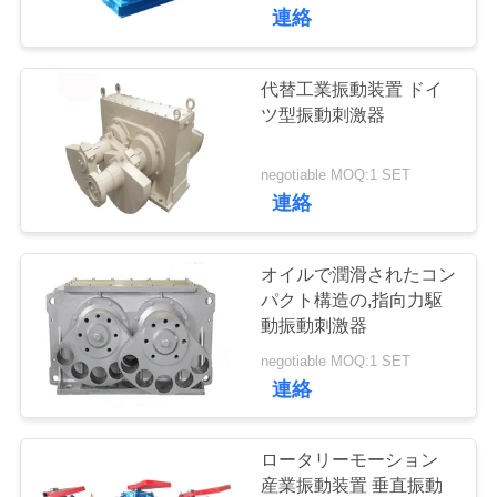
た
連絡
ち
に
代替工業振動装置 ドイ
30
ツ型振動刺激器
つ
高周波スクリーン
い
negotiable MOQ:1 SET
連絡
て
オイルで潤滑されたコン
工
パクト構造の,指向力駆
動振動刺激器
62
場
negotiable MOQ:1 SET
機械を選別するタ
ツ
連絡
ンブラー
ア
ロータリーモーション
ー
産業振動装置 垂直振動