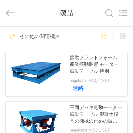
supplier.
Copyright
©
製品
2020
-
2026
Xinxiang
AAREAL
家
145
Machine
Co.,Ltd.
その他の関連機器
All
ビブロスクリーン
へ
Rights
Reserved.
マシン
振動プラットフォーム
製
産業振動装置 モーター
振動テーブル 特別
品
negotiable MOQ:1 SET
連絡
102
わ
旋回スクリーンの
た
平面デッキ電動モーター
振動テーブル 混凝土模
ふるい
し
具の機械のための振動プ
ラットフォーム
negotiable MOQ:1 SET