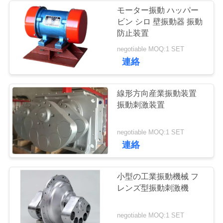
モーター振動 ハッパー
ビン シロ 壁振動器 振動
23
引
防止装置
ターボスクリーン
金
negotiable MOQ:1 SET
連絡
空気分別機
を
求
線形方向産業振動装置
振動刺激装置
め
て
41
negotiable MOQ:1 SET
連絡
テストシートシェ
く
だ
イカー
小型の工業振動機械 フ
さ
レンズ型振動刺激機
い
negotiable MOQ:1 SET