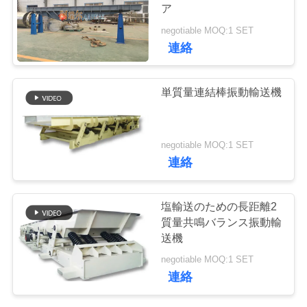
ア
品
negotiable MOQ:1 SET
16
連絡
質
振動式輸送機
管
単質量連結棒振動輸送機
理
negotiable MOQ:1 SET
連
連絡
絡
91
塩輸送のための長距離2
く
質量共鳴バランス振動輸
直角振動スクリーン
送機
だ
negotiable MOQ:1 SET
さ
連絡
い