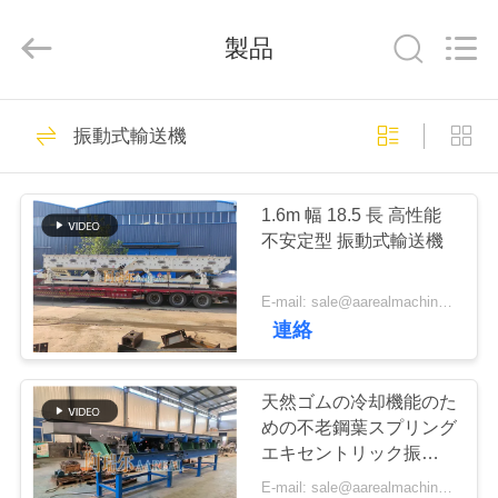
supplier.
Copyright
©
製品
2020
-
2026
Xinxiang
AAREAL
家
145
Machine
Co.,Ltd.
振動式輸送機
All
ビブロスクリーン
へ
Rights
Reserved.
マシン
1.6m 幅 18.5 長 高性能
製
不安定型 振動式輸送機
品
E-mail: sale@aarealmachine.com
連絡
102
わ
旋回スクリーンの
た
天然ゴムの冷却機能のた
めの不老鋼葉スプリング
ふるい
し
エキセントリック振動輸
送機
E-mail: sale@aarealmachine.com