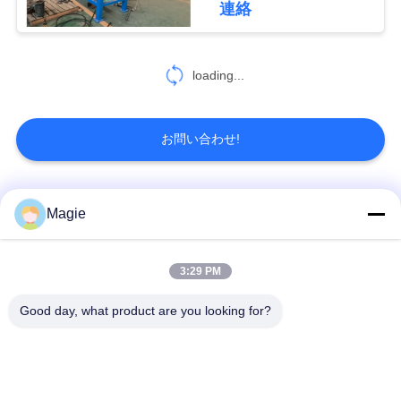
連絡
ヤー
48
地
図
loading...
固体液体の分離器
PRIVACY
お問い合わせ!
POLICY
人気カテゴリ
すべて
Magie
22
ロータリートロン
ビブロスクリーンマ
旋回スクリーンのふ
3:29 PM
シン
るい
メルスクリーン
Good day, what product are you looking for?
機械を選別するタン
高周波スクリーン
ブラー