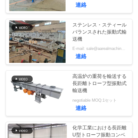
た
連絡
ち
に
ステンレス・スティール
30
バランスされた振動式輸
つ
送機
高周波スクリーン
い
E-mail: sale@aarealmachine.com
連絡
て
高温炉の重荷を輸送する
工
長距離トローフ型振動式
輸送機
62
場
negotiable MOQ:1セット
機械を選別するタ
ツ
連絡
ンブラー
ア
化学工業における長距離
ー
U型トローフ振動コンベ