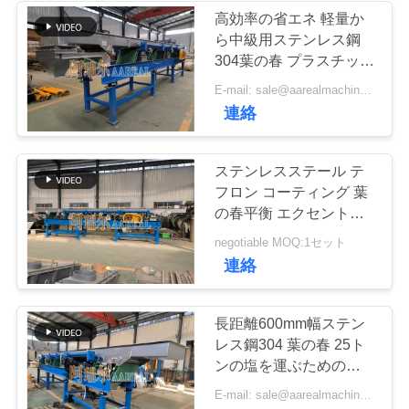
高効率の省エネ 軽量か
ら中級用ステンレス鋼
23
引
304葉の春 プラスチック
ターボスクリーン
粒子を輸送するためのエ
金
E-mail: sale@aarealmachine.com
キセントリックバランス
連絡
空気分別機
ドバイブラータリーコン
を
ベヤー
求
ステンレスステール テ
フロン コーティング 葉
め
の春平衡 エクセントリ
て
ック振動式輸送機 冷却
41
negotiable MOQ:1セット
機能を持つ天然ゴム製品
連絡
テストシートシェ
く
だ
イカー
長距離600mm幅ステン
さ
レス鋼304 葉の春 25ト
ンの塩を運ぶためのエキ
い
セントリックバランスド
E-mail: sale@aarealmachine.com
バイブラータリーコンベ