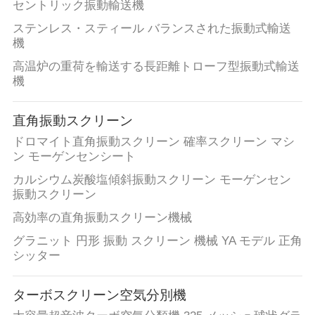
セントリック振動輸送機
ステンレス・スティール バランスされた振動式輸送
引
機
高温炉の重荷を輸送する長距離トローフ型振動式輸送
金
機
を
直角振動スクリーン
求
ドロマイト直角振動スクリーン 確率スクリーン マシ
め
ン モーゲンセンシート
カルシウム炭酸塩傾斜振動スクリーン モーゲンセン
て
振動スクリーン
く
高効率の直角振動スクリーン機械
だ
グラニット 円形 振動 スクリーン 機械 YA モデル 正角
シッター
さ
い
ターボスクリーン空気分別機