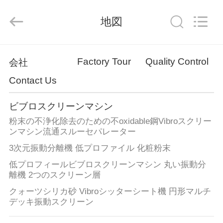
supplier.
Copyright
©
地図
2020
-
2026
Xinxiang
AAREAL
家
Machine
Co.,Ltd.
Factory Tour
Quality Control
会社
All
へ
Rights
Reserved.
Contact Us
製
ビブロスクリーンマシン
粉末の不浄化除去のための不oxidable鋼Vibroスクリー
品
ンマシン流通スルーセパレーター
3次元振動分離機 低プロファイル 化粧粉末
わ
低プロフィールビブロスクリーンマシン 丸い振動分
離機 2つのスクリーン層
た
クォーツシリカ砂 Vibroシッターシート機 円形マルチ
し
デッキ振動スクリーン