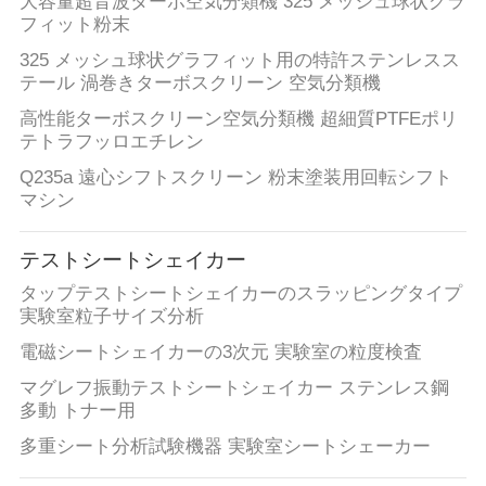
大容量超音波ターボ空気分類機 325 メッシュ球状グラ
フィット粉末
地
325 メッシュ球状グラフィット用の特許ステンレスス
テール 渦巻きターボスクリーン 空気分類機
図
高性能ターボスクリーン空気分類機 超細質PTFEポリ
テトラフッロエチレン
PRIVACY
Q235a 遠心シフトスクリーン 粉末塗装用回転シフト
POLICY
マシン
テストシートシェイカー
タップテストシートシェイカーのスラッピングタイプ
実験室粒子サイズ分析
電磁シートシェイカーの3次元 実験室の粒度検査
マグレフ振動テストシートシェイカー ステンレス鋼
多動 トナー用
多重シート分析試験機器 実験室シートシェーカー