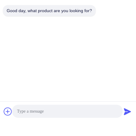
旋回スクリーンのふるい
Good day, what product are you looking for?
コーキング・コール・リサイクル・スクリーン・ケー
ブル・サスペンション・ギラトリー・セパレーター・
マシン
高周波スクリーン
大容量 高効率 高周波振動スクリーン UHMWPE粉末
分離
機械を選別するタンブラー
グラフィット粒 タンブラー スクリーニング 機械 大出
力 炭素鋼 材料
振動式輸送機
高効率の省エネ 軽量から中級用ステンレス鋼 304葉の
春 プラスチック粒子を輸送するためのエキセントリ
ックバランスドバイブラータリーコンベヤー