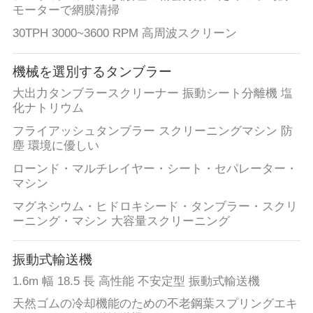
モーターで網膜清掃
品
30TPH 3000~3600 RPM 高周波スクリーン
質
機械を選別するタンブラー
管
大出力タンブラースクリーナー 振動シート分離機 塩
化ナトリウム
理
フライアッシュタンブラー スクリーニングマシン 防
塵 環境に優しい
連
ローンド・マルチレイヤー・シート・セパレーター・
マシン
絡
マグネシウム・ヒドロキシード・タンブラー・スクリ
く
ーニング・マシン 大容量スクリーニング
だ
振動式輸送機
さ
1.6m 幅 18.5 長 高性能 不安定型 振動式輸送機
天然ゴムの冷却機能のための不老鋼葉スプリングエキ
い