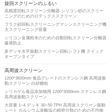
た
旋回スクリーンのふるい
ち
高精度回転スクリーン分離器 シリコン砂のスクリー
ニングのためのロテックススクリーン
に
フラク砂回転スクリーニングマシンスクリーニング機
つ
大スクリーニング容量
シリコン金属粉末のための自動回転スクリーン分離器
い
爆発防止
て
多デッキ水平振動スクリーン回転シフト機 クイック
オープンタイプ
工
高周波スクリーン
場
1200*3600mm 食品グレードのステンレス鋼 高周波振
動スクリーン 白砂糖粒
ツ
シリカゲル食品添加物用 1200*3000mm ステンレス鋼
ア
高周波振動スクリーン
大容量 1~4 デッキ 30~50 TPH 高周波スクリーン振動
ー
シート カルシウム炭酸塩の精密分類のための不均衡