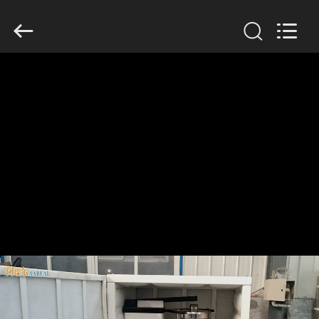
supplier.
Copyright
©
2020
-
2026
Xinxiang
AAREAL
家
Machine
Co.,Ltd.
All
へ
Rights
Reserved.
製
品
わ
た
し