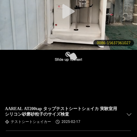
た
ち
に
つ
い
て
工
場
ツ
AAREAL AT200tap タップテストシートシェイカ 実験室用
シリコン砂磨砂粒子のサイズ検査
ア
テストシートシェイカー
2025-02-17
ー