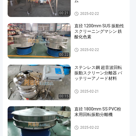
ム
ビブロスクリーンマシン
00:21
2025-02-22
直径 1200mm SUS 振動性
スクリーニングマシン 鉄
酸化色素
ビブロスクリーンマシン
2025-02-22
00:22
ステンレス鋼 超音波回転
振動スクリーン分離器 バ
ッテリーアノード材料
ビブロスクリーンマシン
2025-02-21
00:15
直径 1800mm SS PVC粉
末用回転振動分離機
ビブロスクリーンマシン
2025-02-22