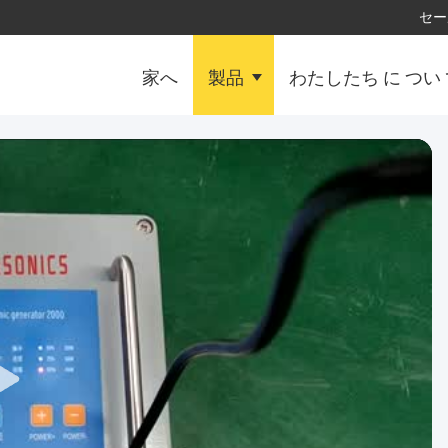
セー
家へ
製品
わたしたち に つい