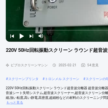
220V 50Hz回転振動スクリーン ラウンド超音
ビブロスクリーンマシン
2025-02-21
54 意見
#
スクリーンプリンタ
#
トロンメル スクリーン
#
スクリーンの
220V 50Hz回転振動スクリーン ラウンド超音波分離器 超音波分離
音波シート失明システム,超音波スクリーナー,超音波スクリーン分離
縮,強い粘度,高い静電,高密度,超細粉などの材料のスクリーニング問題
もっと見る