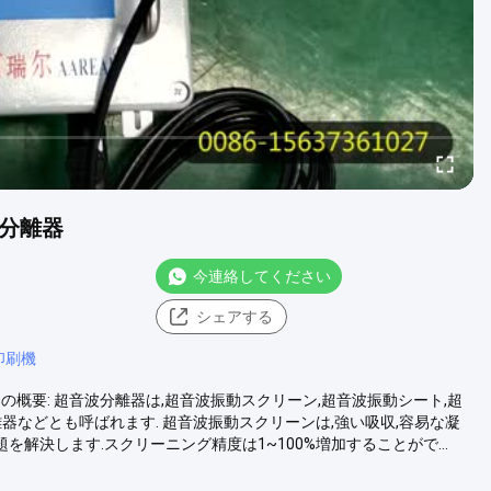
波分離器
今連絡してください
シェアする
印刷機
器の概要: 超音波分離器は,超音波振動スクリーン,超音波振動シート,超
器などとも呼ばれます. 超音波振動スクリーンは,強い吸収,容易な凝
を解決します.スクリーニング精度は1~100%増加することがで...