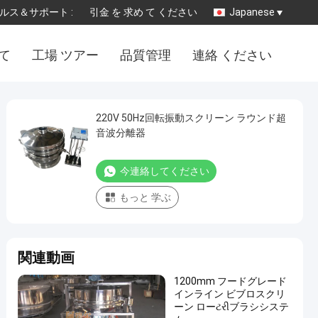
ルス＆サポート :
引金 を 求め て ください
Japanese
 て
工場 ツアー
品質管理
連絡 ください
220V 50Hz回転振動スクリーン ラウンド超
音波分離器
今連絡してください
もっと 学ぶ
関連動画
1200mm フードグレード
インライン ビブロスクリ
ーン ローટરીブラシシステ