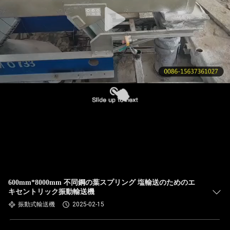
た
ち
に
つ
い
て
工
場
ツ
600mm*8000mm 不同鋼の葉スプリング 塩輸送のためのエ
キセントリック振動輸送機
ア
振動式輸送機
2025-02-15
ー