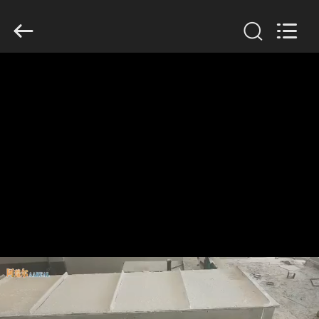
supplier.
Copyright
©
2020
-
2026
Xinxiang
AAREAL
家
Machine
Co.,Ltd.
All
へ
Rights
Reserved.
製
品
わ
た
し