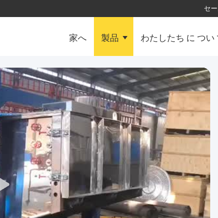
セー
家へ
製品
わたしたち に つい