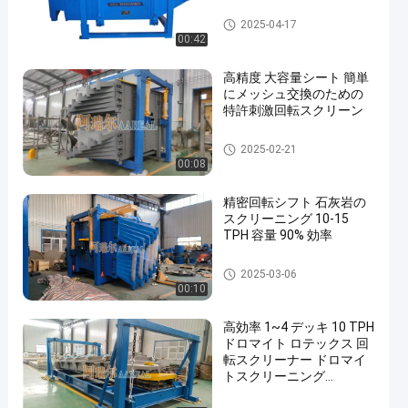
旋回スクリーンのふるい
2025-04-17
00:42
高精度 大容量シート 簡単
にメッシュ交換のための
特許刺激回転スクリーン
旋回スクリーンのふるい
2025-02-21
00:08
精密回転シフト 石灰岩の
スクリーニング 10-15
TPH 容量 90% 効率
旋回スクリーンのふるい
2025-03-06
00:10
高効率 1~4 デッキ 10 TPH
ドロマイト ロテックス 回
転スクリーナー ドロマイ
トスクリーニング
90%~95% 高スクリーニン