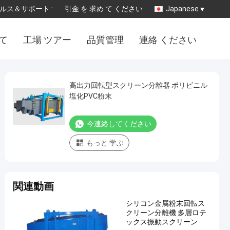
ルス＆サポート :
引金 を 求め て ください
Japanese
 て
工場 ツアー
品質管理
連絡 ください
高出力回転型スクリーン分離器 ポリビニル
塩化PVC粉末
今連絡してください
もっと 学ぶ
関連動画
シリコン金属粉末回転ス
クリーン分離機 多層ロテ
ックス振動スクリーン