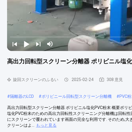
高出力回転型スクリーン分離器 ポリビニル塩化
旋回スクリーンのふるい
2025-02-24
308 意見
#
隔離器のLCD
#
ポリビニール回転型スクリーン分離機
#
PVC
高出力回転型スクリーン分離器 ポリビニル塩化PVC粉末 概要ポリ
塩化PVC粉末のための高出力回転性スクリーニング分離機は回転性
にスクリーンで覆われています画面の完全な利用です. そのため,大
クリーンはよ...
もっと見る