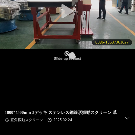
た
ち
に
つ
い
て
工
場
ツ
1800*4500mm 3デッキ ステンレス鋼線形振動スクリーン 草
ア
直角振動スクリーン
2025-02-24
ー