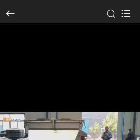
supplier.
Copyright
©
2020
-
2026
Xinxiang
AAREAL
家
Machine
Co.,Ltd.
All
へ
Rights
Reserved.
製
品
わ
た
し