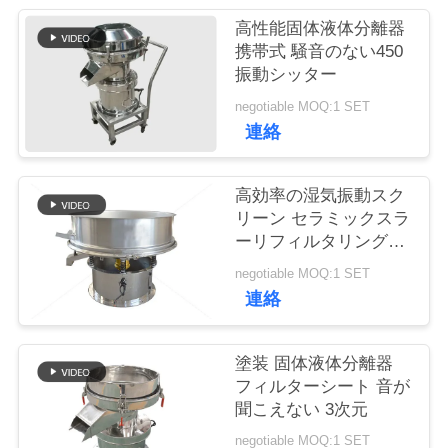
高性能固体液体分離器
品
携帯式 騒音のない450
振動シッター
質
negotiable MOQ:1 SET
管
連絡
理
高効率の湿気振動スク
リーン セラミックスラ
連
ーリフィルタリング振
動シート
絡
negotiable MOQ:1 SET
連絡
く
だ
塗装 固体液体分離器
フィルターシート 音が
さ
聞こえない 3次元
い
negotiable MOQ:1 SET