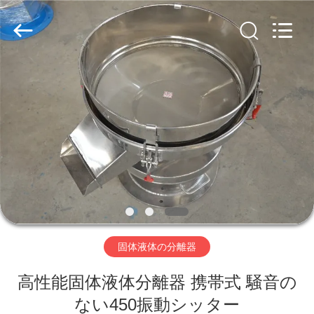
supplier.
Copyright
©
2020
-
2026
Xinxiang
AAREAL
家
Machine
Co.,Ltd.
All
へ
Rights
Reserved.
製
品
わ
固体液体の分離器
た
高性能固体液体分離器 携帯式 騒音の
し
ない450振動シッター