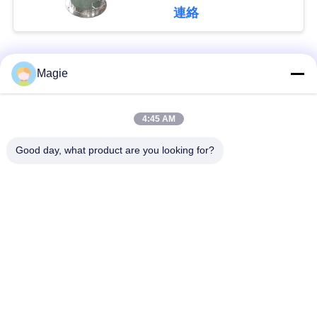
連絡
引
人気カテゴリ
金
すべて
Magie
を
ビブロスクリーンマ
旋回スクリーンのふ
4:45 AM
求
シン
るい
Good day, what product are you looking for?
め
機械を選別するタン
て
高周波スクリーン
ブラー
く
振動式輸送機
直角振動スクリーン
だ
さ
ターボスクリーン空
テストシートシェイ
気分別機
カー
い