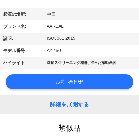
た
ち
起源の場所:
中国
に
AAREAL
ブランド名:
つ
ISO9001:2015
証明:
い
AY-450
モデル番号:
て
,
ハイライト:
湿度スクリーニング機器
湿った振動画面
工
お問い合わせ!
場
詳細を展開する
ツ
ア
類似品
ー