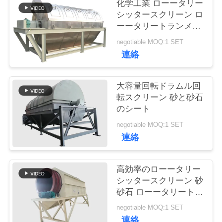
化学工業 ローータリー
シッタースクリーン ロ
品
ーータリートランメル
ドラムスクリーン
質
negotiable MOQ:1 SET
連絡
管
理
大容量回転ドラムル回
転スクリーン 砂と砂石
のシート
連
negotiable MOQ:1 SET
絡
連絡
く
高効率のローータリー
だ
シッタースクリーン 砂
砂石 ローータリートラ
さ
ンメルスクリーン
negotiable MOQ:1 SET
い
連絡