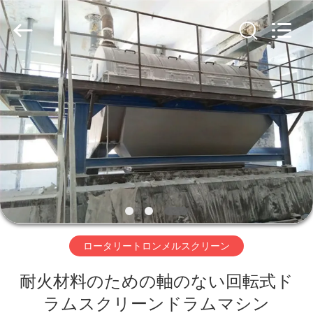
supplier.
Copyright
©
2020
-
2026
Xinxiang
AAREAL
家
Machine
Co.,Ltd.
All
へ
Rights
Reserved.
製
品
わ
ロータリートロンメルスクリーン
た
耐火材料のための軸のない回転式ド
し
ラムスクリーンドラムマシン