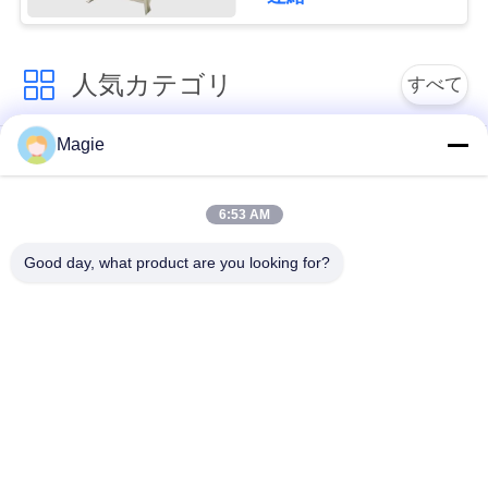
引
人気カテゴリ
すべて
金
Magie
を
ビブロスクリーンマ
旋回スクリーンのふ
シン
るい
求
6:53 AM
め
機械を選別するタン
高周波スクリーン
Good day, what product are you looking for?
ブラー
て
く
振動式輸送機
直角振動スクリーン
だ
ターボスクリーン空
テストシートシェイ
さ
気分別機
カー
い