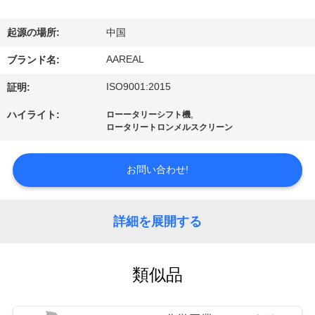
た
ち
起源の場所:
中国
に
AAREAL
ブランド名:
つ
ISO9001:2015
証明:
い
,
ハイライト:
ローータリーシフト機
ロータリートロンメルスクリーン
て
お問い合わせ!
工
場
詳細を展開する
ツ
ア
類似品
ー