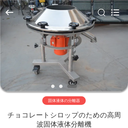
supplier.
Copyright
©
2020
-
2026
Xinxiang
AAREAL
家
Machine
Co.,Ltd.
All
へ
Rights
Reserved.
製
品
わ
固体液体の分離器
た
チョコレートシロップのための高周
し
波固体液体分離機