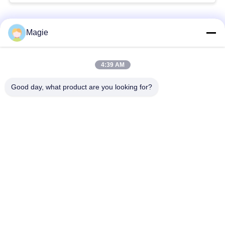
人気カテゴリ
引
すべて
Magie
金
ビブロスクリーンマ
旋回スクリーンのふ
4:39 AM
を
シン
るい
Good day, what product are you looking for?
求
機械を選別するタン
め
高周波スクリーン
ブラー
て
振動式輸送機
直角振動スクリーン
く
だ
ターボスクリーン空
テストシートシェイ
気分別機
カー
さ
い