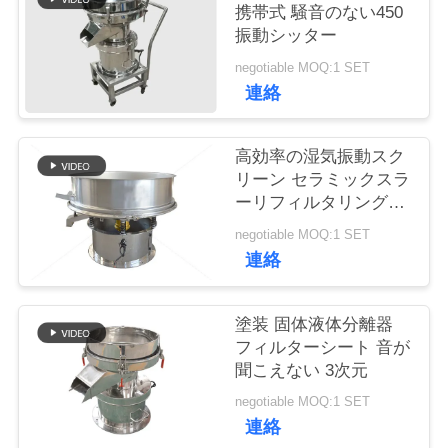
携帯式 騒音のない450
振動シッター
品
negotiable MOQ:1 SET
質
連絡
管
高効率の湿気振動スク
理
リーン セラミックスラ
ーリフィルタリング振
動シート
連
negotiable MOQ:1 SET
連絡
絡
く
塗装 固体液体分離器
フィルターシート 音が
だ
聞こえない 3次元
さ
negotiable MOQ:1 SET
連絡
い