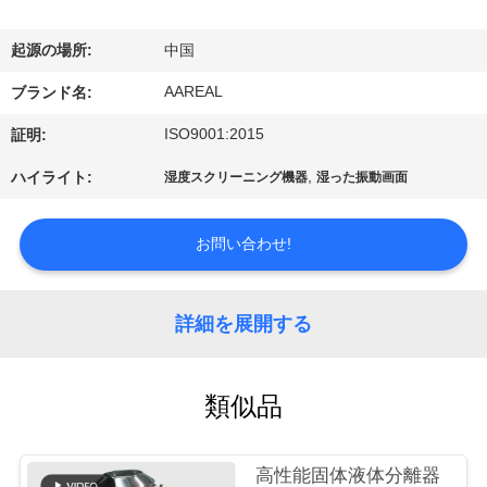
た
ち
起源の場所:
中国
に
AAREAL
ブランド名:
つ
ISO9001:2015
証明:
い
,
ハイライト:
湿度スクリーニング機器
湿った振動画面
て
お問い合わせ!
工
詳細を展開する
場
ツ
類似品
ア
ー
高性能固体液体分離器