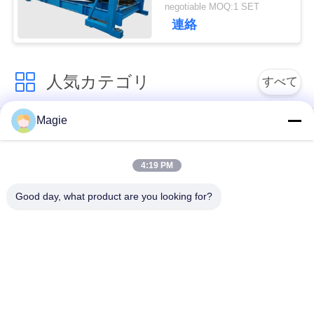
negotiable MOQ:1 SET
連絡
引
金
人気カテゴリ
すべて
を
Magie
求
ビブロスクリーンマ
旋回スクリーンのふ
シン
るい
め
4:19 PM
て
機械を選別するタン
高周波スクリーン
Good day, what product are you looking for?
ブラー
く
だ
振動式輸送機
直角振動スクリーン
さ
ターボスクリーン空
テストシートシェイ
い
気分別機
カー