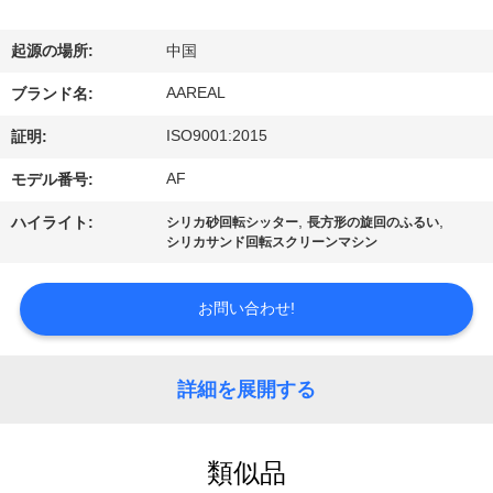
た
ち
起源の場所:
中国
に
AAREAL
ブランド名:
つ
ISO9001:2015
証明:
い
AF
モデル番号:
て
,
,
ハイライト:
シリカ砂回転シッター
長方形の旋回のふるい
シリカサンド回転スクリーンマシン
工
お問い合わせ!
場
ツ
詳細を展開する
ア
ー
類似品