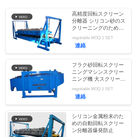
品
高精度回転スクリーン
分離器 シリコン砂のス
質
クリーニングのための
ロテックススクリーン
管
negotiable MOQ:1 SET
連絡
理
フラク砂回転スクリー
連
ニングマシンスクリー
ニング機 大スクリーニ
絡
ング容量
negotiable MOQ:1 SET
く
連絡
だ
シリコン金属粉末のた
さ
めの自動回転スクリー
ン分離器爆発防止
い