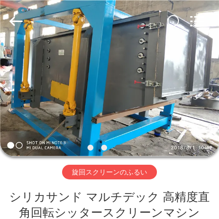
supplier.
Copyright
©
2020
-
2026
Xinxiang
AAREAL
家
Machine
Co.,Ltd.
All
へ
Rights
Reserved.
製
品
わ
旋回スクリーンのふるい
た
シリカサンド マルチデック 高精度直
し
角回転シッタースクリーンマシン