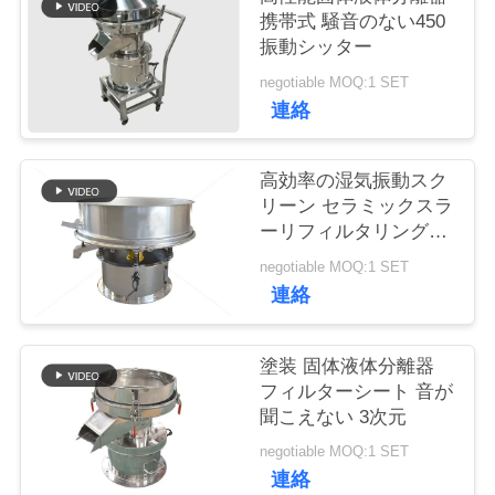
携帯式 騒音のない450
振動シッター
品
negotiable MOQ:1 SET
質
連絡
管
高効率の湿気振動スク
理
リーン セラミックスラ
ーリフィルタリング振
動シート
連
negotiable MOQ:1 SET
連絡
絡
く
塗装 固体液体分離器
フィルターシート 音が
だ
聞こえない 3次元
さ
negotiable MOQ:1 SET
連絡
い