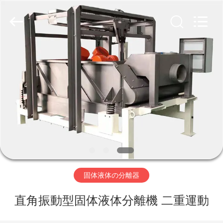
supplier.
Copyright
©
2020
-
2026
Xinxiang
AAREAL
家
Machine
Co.,Ltd.
All
へ
Rights
Reserved.
製
品
わ
固体液体の分離器
た
直角振動型固体液体分離機 二重運動
し