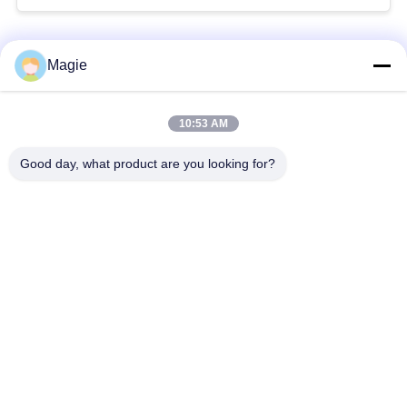
引
人気カテゴリ
すべて
Magie
金
ビブロスクリーンマ
旋回スクリーンのふ
を
10:53 AM
シン
るい
求
Good day, what product are you looking for?
め
機械を選別するタン
高周波スクリーン
ブラー
て
く
振動式輸送機
直角振動スクリーン
だ
ターボスクリーン空
テストシートシェイ
さ
気分別機
カー
い