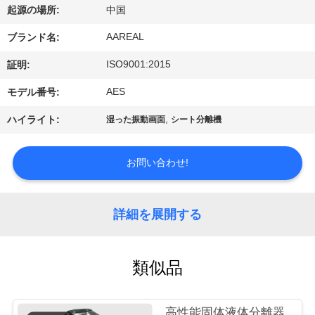
た
起源の場所:
中国
ち
AAREAL
ブランド名:
に
ISO9001:2015
証明:
つ
AES
モデル番号:
い
,
ハイライト:
湿った振動画面
シート分離機
て
お問い合わせ!
工
場
詳細を展開する
ツ
類似品
ア
ー
高性能固体液体分離器