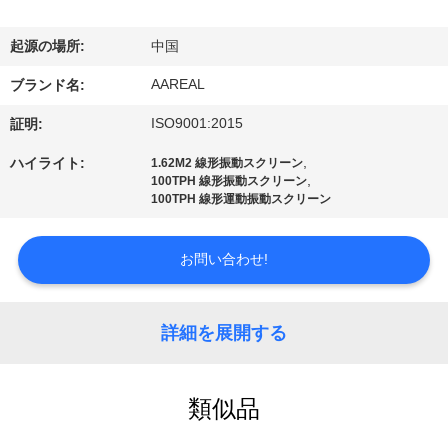
た
ち
起源の場所:
中国
に
AAREAL
ブランド名:
つ
ISO9001:2015
証明:
い
,
ハイライト:
1.62M2 線形振動スクリーン
,
100TPH 線形振動スクリーン
て
100TPH 線形運動振動スクリーン
お問い合わせ!
工
場
詳細を展開する
ツ
ア
類似品
ー