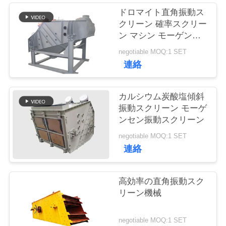
ドロマイト直角振動ス
品
クリーン 確率スクリー
ン マシン モーゲンセ
質
ンシート
negotiable MOQ:1 SET
管
連絡
理
カルシウム炭酸塩傾斜
振動スクリーン モーゲ
連
ンセン振動スクリーン
negotiable MOQ:1 SET
絡
連絡
く
だ
高効率の直角振動スク
リーン機械
さ
い
negotiable MOQ:1 SET