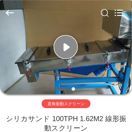
supplier.
Copyright
©
2020
-
2026
Xinxiang
AAREAL
家
Machine
Co.,Ltd.
All
へ
Rights
Reserved.
製
品
わ
直角振動スクリーン
た
シリカサンド 100TPH 1.62M2 線形振
し
動スクリーン