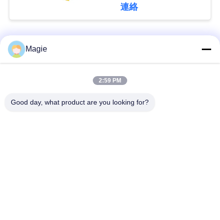
連絡
引
人気カテゴリ
すべて
金
Magie
を
ビブロスクリーンマ
旋回スクリーンのふ
2:59 PM
求
シン
るい
Good day, what product are you looking for?
め
機械を選別するタン
て
高周波スクリーン
ブラー
く
振動式輸送機
直角振動スクリーン
だ
さ
ターボスクリーン空
テストシートシェイ
気分別機
カー
い