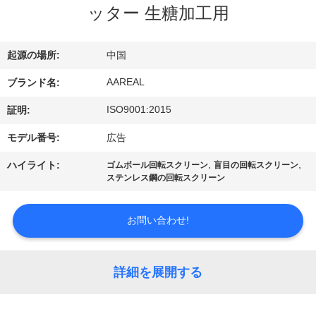
た
ッター 生糖加工用
ち
に
起源の場所:
中国
つ
AAREAL
ブランド名:
い
ISO9001:2015
証明:
て
モデル番号:
広告
,
,
ハイライト:
ゴムボール回転スクリーン
盲目の回転スクリーン
ステンレス鋼の回転スクリーン
工
場
お問い合わせ!
ツ
ア
詳細を展開する
ー