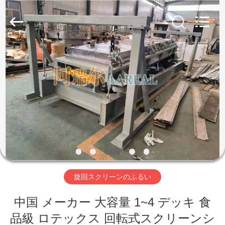
supplier.
Copyright
©
2020
-
2026
Xinxiang
AAREAL
家
Machine
Co.,Ltd.
All
へ
Rights
Reserved.
製
品
わ
旋回スクリーンのふるい
た
中国 メーカー 大容量 1~4 デッキ 食
し
品級 ロテックス 回転式スクリーンシ