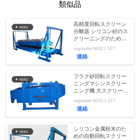
類似品
品
高精度回転スクリーン
質
分離器 シリコン砂のス
クリーニングのための
管
ロテックススクリーン
negotiable MOQ:1 SET
理
連絡
連
フラク砂回転スクリー
ニングマシンスクリー
絡
ニング機 大スクリーニ
ング容量
く
negotiable MOQ:1 SET
連絡
だ
さ
シリコン金属粉末のた
めの自動回転スクリー
い