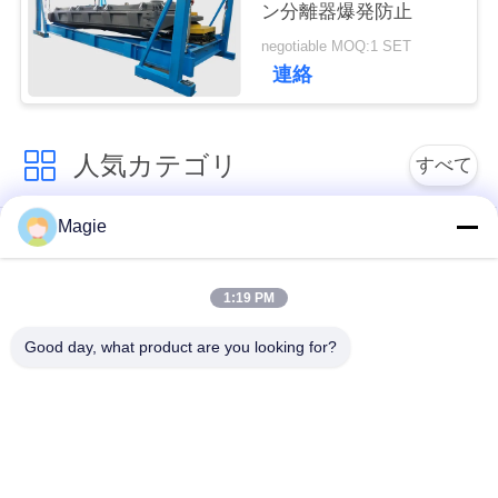
ン分離器爆発防止
negotiable MOQ:1 SET
引
連絡
金
を
人気カテゴリ
すべて
求
Magie
ビブロスクリーンマ
旋回スクリーンのふ
め
シン
るい
て
1:19 PM
く
機械を選別するタン
高周波スクリーン
Good day, what product are you looking for?
ブラー
だ
さ
振動式輸送機
直角振動スクリーン
い
ターボスクリーン空
テストシートシェイ