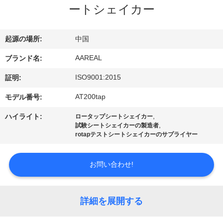
た
ートシェイカー
ち
に
起源の場所:
中国
つ
AAREAL
ブランド名:
い
ISO9001:2015
証明:
て
AT200tap
モデル番号:
,
ハイライト:
ロータップシートシェイカー
,
試験シートシェイカーの製造者
工
rotapテストシートシェイカーのサプライヤー
場
お問い合わせ!
ツ
ア
詳細を展開する
ー