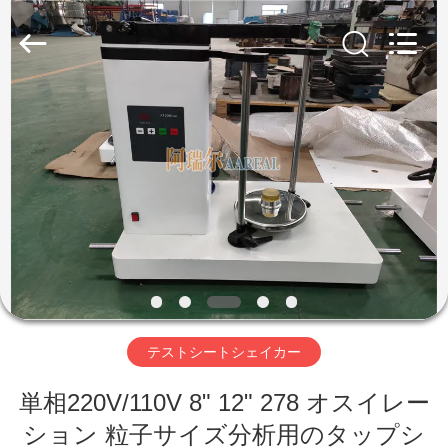
supplier.
Copyright
©
2020
-
2026
Xinxiang
AAREAL
家
Machine
Co.,Ltd.
All
へ
Rights
Reserved.
製
品
わ
テストシートシェイカー
た
単相220V/110V 8" 12" 278 オスイレー
し
ション 粒子サイズ分析用のタップシ