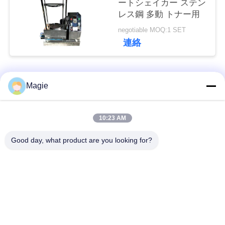
ートシェイカー ステン
レス鋼 多動 トナー用
引
negotiable MOQ:1 SET
連絡
金
を
人気カテゴリ
すべて
Magie
求
め
ビブロスクリーンマ
旋回スクリーンのふ
10:23 AM
シン
るい
て
Good day, what product are you looking for?
く
機械を選別するタン
高周波スクリーン
だ
ブラー
さ
振動式輸送機
直角振動スクリーン
い