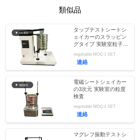
類似品
品
質
タップテストシートシ
ェイカーのスラッピン
管
グタイプ 実験室粒子サ
イズ分析
理
negotiable MOQ:1 SET
連絡
連
電磁シートシェイカー
絡
の3次元 実験室の粒度
検査
く
negotiable MOQ:1 SET
だ
連絡
さ
マグレフ振動テストシ
い