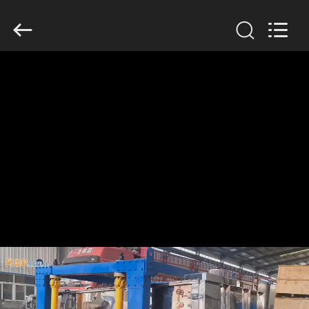
supplier.
Copyright
©
2020
-
2026
Xinxiang
AAREAL
家
Machine
Co.,Ltd.
All
へ
Rights
Reserved.
製
品
わ
た
し