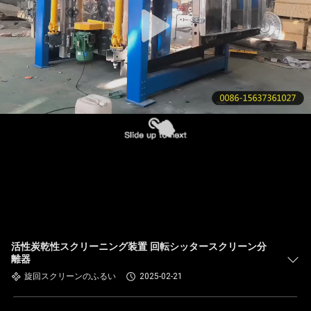
た
ち
に
つ
い
て
工
場
ツ
活性炭乾性スクリーニング装置 回転シッタースクリーン分
離器
ア
旋回スクリーンのふるい
2025-02-21
ー