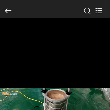
supplier.
Copyright
©
2020
-
2026
Xinxiang
AAREAL
家
Machine
Co.,Ltd.
All
へ
Rights
Reserved.
製
品
わ
た
し