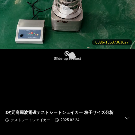
た
ち
に
つ
い
て
工
場
ツ
3次元高周波電磁テストシートシェイカー 粒子サイズ分析
ア
テストシートシェイカー
2025-02-24
ー