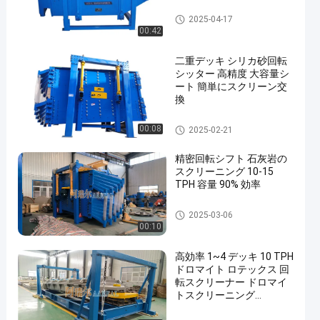
旋回スクリーンのふるい
2025-04-17
00:42
二重デッキ シリカ砂回転
シッター 高精度 大容量シ
ート 簡単にスクリーン交
換
旋回スクリーンのふるい
00:08
2025-02-21
精密回転シフト 石灰岩の
スクリーニング 10-15
TPH 容量 90% 効率
旋回スクリーンのふるい
2025-03-06
00:10
高効率 1~4 デッキ 10 TPH
ドロマイト ロテックス 回
転スクリーナー ドロマイ
トスクリーニング
90%~95% 高スクリーニン