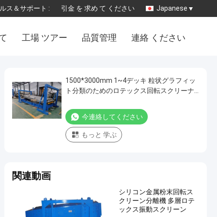
ルス＆サポート :
引金 を 求め て ください
Japanese
 て
工場 ツアー
品質管理
連絡 ください
1500*3000mm 1~4デッキ 粒状グラフィッ
ト分類のためのロテックス回転スクリーナ
ー
今連絡してください
もっと 学ぶ
関連動画
シリコン金属粉末回転ス
クリーン分離機 多層ロテ
ックス振動スクリーン