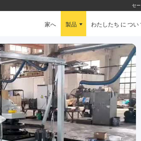
セー
家へ
製品
わたしたち に つい